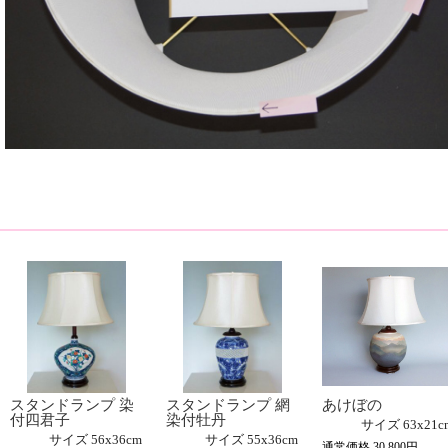
スタンドランプ 染
スタンドランプ 網
あけぼの
付四君子
染付牡丹
サイズ
63x21c
サイズ
56x36cm
サイズ
55x36cm
通常価格 30,800円