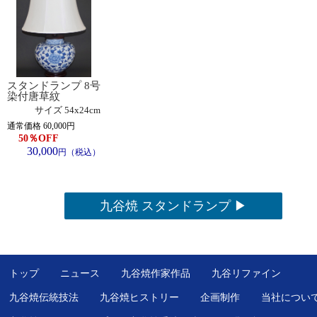
スタンドランプ 8号
染付唐草紋
サイズ
54x24cm
通常価格 60,000円
50
％OFF
30,000
円（税込）
九谷焼 スタンドランプ ▶
トップ
ニュース
九谷焼作家作品
九谷リファイン
九谷焼伝統技法
九谷焼ヒストリー
企画制作
当社につい