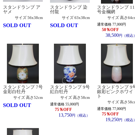
スタンドランプ ア
スタンドランプ 染
スタンドランプ 11
ヤメ
付龍
号金襴網
サイズ
56x38cm
サイズ
63x38cm
サイズ
高さ64c
SOLD OUT
SOLD OUT
通常価格 77,000円
50
％OFF
38,500
円（税込
スタンドランプ 7号
スタンドランプ 9号
スタンドランプ 9
金彩白牡丹
紅白牡丹
銀彩ピンクホワイ
ト
サイズ
高さ52cm
サイズ
高さ58cm
サイズ
高さ58c
SOLD OUT
通常価格 55,000円
通常価格 77,000円
75
％OFF
75
％OFF
13,750
円（税込）
19,250
円（税込